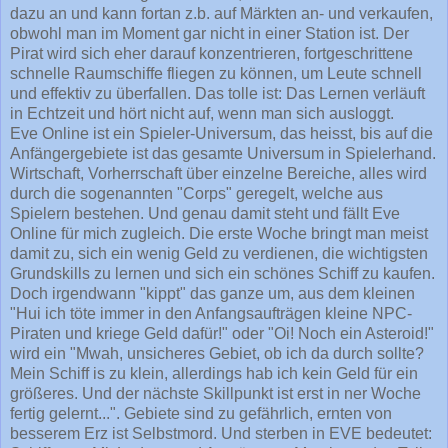
dazu an und kann fortan z.b. auf Märkten an- und verkaufen,
obwohl man im Moment gar nicht in einer Station ist. Der
Pirat wird sich eher darauf konzentrieren, fortgeschrittene
schnelle Raumschiffe fliegen zu können, um Leute schnell
und effektiv zu überfallen. Das tolle ist: Das Lernen verläuft
in Echtzeit und hört nicht auf, wenn man sich ausloggt.
Eve Online ist ein Spieler-Universum, das heisst, bis auf die
Anfängergebiete ist das gesamte Universum in Spielerhand.
Wirtschaft, Vorherrschaft über einzelne Bereiche, alles wird
durch die sogenannten "Corps" geregelt, welche aus
Spielern bestehen. Und genau damit steht und fällt Eve
Online für mich zugleich. Die erste Woche bringt man meist
damit zu, sich ein wenig Geld zu verdienen, die wichtigsten
Grundskills zu lernen und sich ein schönes Schiff zu kaufen.
Doch irgendwann "kippt" das ganze um, aus dem kleinen
"Hui ich töte immer in den Anfangsaufträgen kleine NPC-
Piraten und kriege Geld dafür!" oder "Oi! Noch ein Asteroid!"
wird ein "Mwah, unsicheres Gebiet, ob ich da durch sollte?
Mein Schiff is zu klein, allerdings hab ich kein Geld für ein
größeres. Und der nächste Skillpunkt ist erst in ner Woche
fertig gelernt...". Gebiete sind zu gefährlich, ernten von
besserem Erz ist Selbstmord. Und sterben in EVE bedeutet: