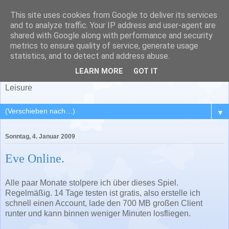
This site uses cookies from Google to deliver its services
and to analyze traffic. Your IP address and user-agent are
shared with Google along with performance and security
metrics to ensure quality of service, generate usage
Serahl
statistics, and to detect and address abuse.
LEARN MORE
GOT IT
Special Estate for Reasonable, Alternative and Humorous
Leisure
▼
Sonntag, 4. Januar 2009
Eve Online.
Alle paar Monate stolpere ich über dieses Spiel.
Regelmäßig. 14 Tage testen ist gratis, also erstelle ich
schnell einen Account, lade den 700 MB großen Client
runter und kann binnen weniger Minuten losfliegen.