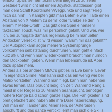
einfach Spaß, seinem Schiff beim fliegen zu zu sehen.
Gesteuert wird nicht mit einem Joystick, stattdessen gibt
man dem Schiff Koordinaten/Wegpunkte und sagt "Flieg
mich da hin!", in Kämpfen gibt man Befehle wie "Halte einen
Abstand von X Metern zu dem!" oder "Umkreise den in
einem Y Meter-Orbit!". Das gibt dem Spiel einensehr
taktischen Touch, was mir persönlich gefällt. Und wer, wie
ich, bei Jumpgate damals regelmäßig beim manuellen
Andocken verreckt ist, wird wissen, warum mir das gefällt^^
Der Autopilot kann sogar mehrere Systemsprünge
vollkommen selbstständig durchführen, man geht einfach
kurz afk und wenn man wiederkommt braucht man nurnoch
den Dockbefehl geben. Wenn man lebensmüde ist. Aber
dazu später mehr.
Anders als bei anderen MMO's gibt es in Eve keine "Level"
im eigentlich Sinne. Man kann sich das ein wenig wie bei
Matrix vorstellen: Während man fliegt, kann man nebenbei
etwas lernen. Das braucht lediglich Zeit. Während Rang 1
meist in der Regel so 10 Minuten beansprucht, benötigen
höhere Ränge bald schon ganze Tage. Die Fähigkeiten sind
breit gefächert und haben alle ihre Daseinsberechtigung.
Will man ein Händler und Miner sein, der Asteroiden
abschürft und das ganze vertickt, lernt man sich die Skills