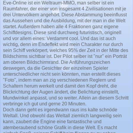
Eve-Online ist ein Weltraum-MMO, man selber ist ein
Raumfahrer, der einer von insgesamt 4 Zivilisationen mit je
drei Untervölkern angehört. Diese Abstammung beeinflusst
das Aussehen und die Ausbildung, mit der man in die Welt
startet. Außerdem haben alle 4 Fraktionen ganz eigene
Schiffdesigns. Diese sind durchweg futuristisch, originell
und vor allem eines: Verdammt cool. Und das ist auch
wichtig, denn im Endeffekt wird mein Charakter nur durch
sein Schiff verkörpert, welches 95% der Zeit in der Mitte des
Bildschirms sichtbar ist. Der Pilot selber ist "nur" ein Porträt
am oberen Bildschirmrand. Die Anführungszeichen
deswegen, da die Gesichter der einzelnen Spieler
unterschiedlicher nicht sein könnten, man erstellt dieses
"Foto", indem man an zig verschiedenen Reglern und
Schaltern herum werkelt und damit den Kopf dreht, die
Blickrichtung der Augen ändert, die Belichtung einstellt,
Mundwinkel anpasst, und so weiter. Allein an diesem Schritt
verbringe ich gut und gerne 20 Minuten.
Doch dann geht es irgendwann raus ins kalte schnöde
Weltall. Und obwohl das Weltall ziemlich langweilig sein
kann, zaubert die Engine eine fantastische und
atemberaubend schöne Grafik in diese Welt. Es macht