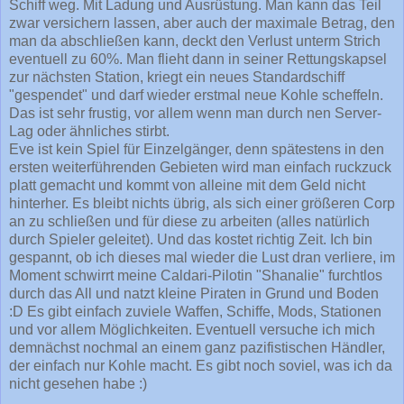
Schiff weg. Mit Ladung und Ausrüstung. Man kann das Teil
zwar versichern lassen, aber auch der maximale Betrag, den
man da abschließen kann, deckt den Verlust unterm Strich
eventuell zu 60%. Man flieht dann in seiner Rettungskapsel
zur nächsten Station, kriegt ein neues Standardschiff
"gespendet" und darf wieder erstmal neue Kohle scheffeln.
Das ist sehr frustig, vor allem wenn man durch nen Server-
Lag oder ähnliches stirbt.
Eve ist kein Spiel für Einzelgänger, denn spätestens in den
ersten weiterführenden Gebieten wird man einfach ruckzuck
platt gemacht und kommt von alleine mit dem Geld nicht
hinterher. Es bleibt nichts übrig, als sich einer größeren Corp
an zu schließen und für diese zu arbeiten (alles natürlich
durch Spieler geleitet). Und das kostet richtig Zeit. Ich bin
gespannt, ob ich dieses mal wieder die Lust dran verliere, im
Moment schwirrt meine Caldari-Pilotin "Shanalie" furchtlos
durch das All und natzt kleine Piraten in Grund und Boden
:D Es gibt einfach zuviele Waffen, Schiffe, Mods, Stationen
und vor allem Möglichkeiten. Eventuell versuche ich mich
demnächst nochmal an einem ganz pazifistischen Händler,
der einfach nur Kohle macht. Es gibt noch soviel, was ich da
nicht gesehen habe :)