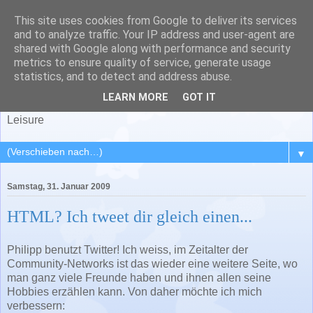
This site uses cookies from Google to deliver its services
and to analyze traffic. Your IP address and user-agent are
shared with Google along with performance and security
metrics to ensure quality of service, generate usage
Serahl
statistics, and to detect and address abuse.
LEARN MORE
GOT IT
Special Estate for Reasonable, Alternative and Humorous
Leisure
▼
Samstag, 31. Januar 2009
HTML? Ich tweet dir gleich einen...
Philipp benutzt Twitter! Ich weiss, im Zeitalter der
Community-Networks ist das wieder eine weitere Seite, wo
man ganz viele Freunde haben und ihnen allen seine
Hobbies erzählen kann. Von daher möchte ich mich
verbessern: