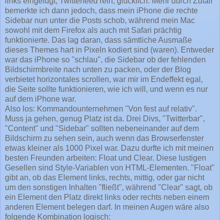
links eingefügt, Twitterfeed rein, glücklich. Mehr durch Zufall
bemerkte ich dann jedoch, dass mein iPhone die rechte
Sidebar nun unter die Posts schob, während mein Mac
sowohl mit dem Firefox als auch mit Safari prächtig
funktionierte. Das lag daran, dass sämtliche Ausmaße
dieses Themes hart in Pixeln kodiert sind (waren). Entweder
war das iPhone so "schlau", die Sidebar ob der fehlenden
Bildschirmbreite nach unten zu packen, oder der Blog
verbietet horizontales scrollen, war mir im Endeffekt egal,
die Seite sollte funktionieren, wie ich will, und wenn es nur
auf dem iPhone war.
Also los: Kommandounternehmen "Von fest auf relativ".
Muss ja gehen, genug Platz ist da. Drei Divs, "Twitterbar",
"Content" und "Sidebar" sollten nebeneinander auf dem
Bildschirm zu sehen sein, auch wenn das Browserfenster
etwas kleiner als 1000 Pixel war. Dazu durfte ich mit meinen
besten Freunden arbeiten: Float und Clear. Diese lustigen
Gesellen sind Style-Variablen von HTML-Elementen. "Float"
gibt an, ob das Element links, rechts, mittig, oder gar nicht
um den sonstigen Inhalten "fließt", während "Clear" sagt, ob
ein Element den Platz direkt links oder rechts neben einem
anderen Element belegen darf. In meinen Augen wäre also
folgende Kombination logisch: