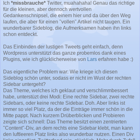
Ich
*missbrauche*
Twitter, muahahaha! Genau das richtige
für die kleinen, aber dennoch wertvollen
Gedankenschnipsel, die einem hier und da über den Weg
laufen, die aber für einen "vollen" Artikel nicht taugen. Ein
wunderbarer Sideblog, die Aufmerksamen haben ihn links
schon entdeckt.
Das Einbinden der lustigen Tweets geht einfach, denn
Wordpress unterstützt das ganze probemlos dank eines
Plugins, wie ich glücklicherweise von
Lars
erfahren habe :)
Das eigentliche Problem war: Wie kriege ich diesen
Sideblog schön unter, sodass er nicht im Wust der rechten
Sidebar untergeht?
Das Theme, welches ich geklaut und verschlimmbessert
habe, unterstüzt drei Modi: Eine rechte Sidebar, zwei rechte
Sidebars, oder keine rechte Sidebar. Doh. Aber links ist
immer so viel Platz, da der die Einträge immer schön in die
Mitte pappt. Nach kurzem Drüberblicken und Probieren
zeigte sich schnell: Das Theme besitzt einen zentrierten
"Content"-Div, an dem rechts eine Sidebar klebt, man kann
den luftleeren Platz links also wunderbar nutzen. Einen Div